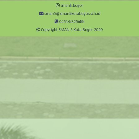
smanli.bogor
sman5@sman5kotabogor.sch.id
0251-8325688
Copyright SMAN 5 Kota Bogor 2020