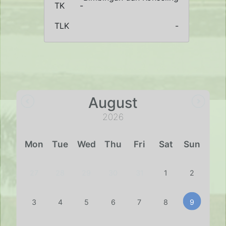
TK
-
TLK
-
August
2026
Mon
Tue
Wed
Thu
Fri
Sat
Sun
27
28
29
30
31
1
2
3
4
5
6
7
8
9