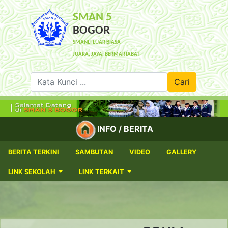
SMAN 5
BOGOR
SMANLI LUAR BIASA
JUARA, JAYA, BERMARTABAT
Kata Kunci ...
Cari
INFO / BERITA
BERITA TERKINI
SAMBUTAN
VIDEO
GALLERY
LINK SEKOLAH
LINK TERKAIT